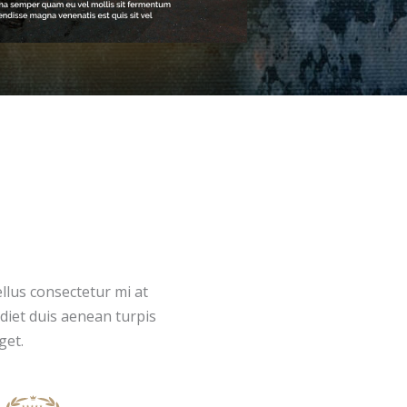
llus consectetur mi at
rdiet duis aenean turpis
get.