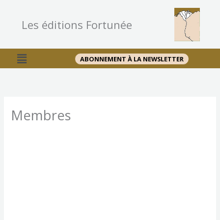
Aller
au
Les éditions Fortunée
contenu
Menu
ABONNEMENT À LA NEWSLETTER
Membres